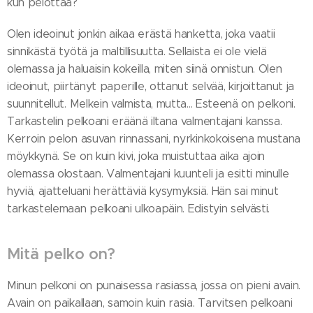
kun pelottaa?
Olen ideoinut jonkin aikaa erästä hanketta, joka vaatii
sinnikästä työtä ja maltillisuutta. Sellaista ei ole vielä
olemassa ja haluaisin kokeilla, miten siinä onnistun. Olen
ideoinut, piirtänyt paperille, ottanut selvää, kirjoittanut ja
suunnitellut. Melkein valmista, mutta... Esteenä on pelkoni.
Tarkastelin pelkoani eräänä iltana valmentajani kanssa.
Kerroin pelon asuvan rinnassani, nyrkinkokoisena mustana
möykkynä. Se on kuin kivi, joka muistuttaa aika ajoin
olemassa olostaan. Valmentajani kuunteli ja esitti minulle
hyviä, ajatteluani herättäviä kysymyksiä. Hän sai minut
tarkastelemaan pelkoani ulkoapäin. Edistyin selvästi.
Mitä pelko on?
Minun pelkoni on punaisessa rasiassa, jossa on pieni avain.
Avain on paikallaan, samoin kuin rasia. Tarvitsen pelkoani