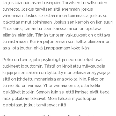
tai jos käännän asian toisinpäin. Tarvitsen turvallisuuden
tunnetta. Joskus tarvitsen sitä enemmän, joskus
vähemmän. Joskus se estää minua toimimasta, joskus se
pakottaa minut toimimaan. Joskus sen kerroin on liian suuri.
Yhtä kaikki, tämän tunteen kanssa minun on opittava
elämäni elämään. Tämän tunteen vaikutukset on opittava
tunnistamaan. Kuinka paljon annan sen hallita elämääni, on
asia, jota joudun ehkä jumppaamaan koko ikäni.
Pelko on tunne, jota psykologit ja neurotieteilijät ovat
tutkineet loputtomiin. Tästä on kirjoitettu hyllykaupalla
kirjoja ja sen saloihin on kytketty monenlaisia analyyseja ja
siitä on johdettu monenlaisia analogioita. Niin. Pelko on
tunne. Se on varmaa. Yhtä varmaa on se, että kaikki
pelkäävät jotakin. Samoin kuin se, että ihmiset eivät tiedä,
mitä peloillaan tekisivät. Moni haluaisi myös luopua
peloistaan, jotkut tarvitsevat niitä.