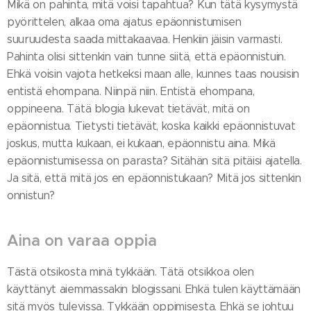
Mikä on pahinta, mitä voisi tapahtua? Kun tätä kysymystä
pyörittelen, alkaa oma ajatus epäonnistumisen
suuruudesta saada mittakaavaa. Henkiin jäisin varmasti.
Pahinta olisi sittenkin vain tunne siitä, että epäonnistuin.
Ehkä voisin vajota hetkeksi maan alle, kunnes taas nousisin
entistä ehompana. Niinpä niin. Entistä ehompana,
oppineena. Tätä blogia lukevat tietävät, mitä on
epäonnistua. Tietysti tietävät, koska kaikki epäonnistuvat
joskus, mutta kukaan, ei kukaan, epäonnistu aina. Mikä
epäonnistumisessa on parasta? Sitähän sitä pitäisi ajatella.
Ja sitä, että mitä jos en epäonnistukaan? Mitä jos sittenkin
onnistun?
Aina on varaa oppia
Tästä otsikosta minä tykkään. Tätä otsikkoa olen
käyttänyt aiemmassakin blogissani. Ehkä tulen käyttämään
sitä myös tulevissa. Tykkään oppimisesta. Ehkä se johtuu