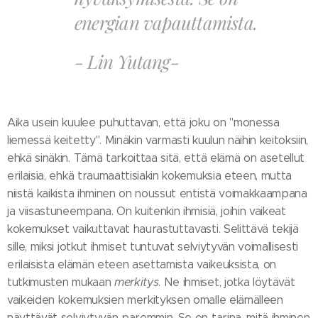
energian vapauttamista.
- Lin Yutang-
Aika usein kuulee puhuttavan, että joku on "monessa
liemessä keitetty". Minäkin varmasti kuulun näihin keitoksiin,
ehkä sinäkin. Tämä tarkoittaa sitä, että elämä on asetellut
erilaisia, ehkä traumaattisiakin kokemuksia eteen, mutta
niistä kaikista ihminen on noussut entistä voimakkaampana
ja viisastuneempana. On kuitenkin ihmisiä, joihin vaikeat
kokemukset vaikuttavat haurastuttavasti. Selittävä tekijä
sille, miksi jotkut ihmiset tuntuvat selviytyvän voimallisesti
erilaisista elämän eteen asettamista vaikeuksista, on
tutkimusten mukaan
merkitys
. Ne ihmiset, jotka löytävät
vaikeiden kokemuksien merkityksen omalle elämälleen
näyttävät selviytyvän paremmin. Se on tarina, mitä ihminen