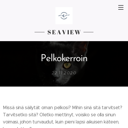
S E A V I E W
Pelkokerroin
22.11.2020
Missä sinä säilytät oman pelkosi? Mihin sinä sitä tarvitset?
Tarvitsetko sitä? Oletko miettinyt, voisiko se olla sinun
voimasi, johon turvaudut, kuin pieni lapsi aikuisen käteen,