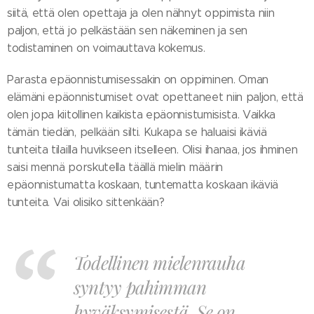
siitä, että olen opettaja ja olen nähnyt oppimista niin
paljon, että jo pelkästään sen näkeminen ja sen
todistaminen on voimauttava kokemus.
Parasta epäonnistumisessakin on oppiminen. Oman
elämäni epäonnistumiset ovat opettaneet niin paljon, että
olen jopa kiitollinen kaikista epäonnistumisista. Vaikka
tämän tiedän, pelkään silti. Kukapa se haluaisi ikäviä
tunteita tilailla huvikseen itselleen. Olisi ihanaa, jos ihminen
saisi mennä porskutella täällä mielin määrin
epäonnistumatta koskaan, tuntematta koskaan ikäviä
tunteita. Vai olisiko sittenkään?
Todellinen mielenrauha
syntyy pahimman
hyväksymisestä. Se on