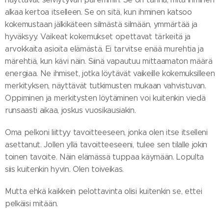
alkaa kertoa itselleen. Se on sitä, kun ihminen katsoo
kokemustaan jälkikäteen silmästä silmään, ymmärtää ja
hyväksyy. Vaikeat kokemukset opettavat tärkeitä ja
arvokkaita asioita elämästä. Ei tarvitse enää murehtia ja
märehtiä, kun kävi näin. Siinä vapautuu mittaamaton määrä
energiaa. Ne ihmiset, jotka löytävät vaikeille kokemuksilleen
merkityksen, näyttävät tutkimusten mukaan vahvistuvan.
Oppiminen ja merkitysten löytäminen voi kuitenkin viedä
runsaasti aikaa, joskus vuosikausiakin.
Oma pelkoni liittyy tavoitteeseen, jonka olen itse itselleni
asettanut. Jollen yllä tavoitteeseeni, tulee sen tilalle jokin
toinen tavoite. Näin elämässä tuppaa käymään. Lopulta
siis kuitenkin hyvin. Olen toiveikas.
Mutta ehkä kaikkein pelottavinta olisi kuitenkin se, ettei
pelkäisi mitään.