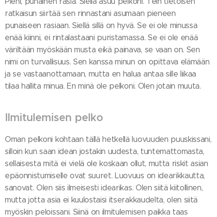
Pieni, punainen rasia. Siellä asuu pelkoni. Tein tietoisen
ratkaisun siirtää sen rinnastani asumaan pieneen
punaiseen rasiaan. Siellä sillä on hyvä. Se ei ole minussa
enää kiinni, ei rintalastaani puristamassa. Se ei ole enää
väriltään myöskään musta eikä painava, se vaan on. Sen
nimi on turvallisuus. Sen kanssa minun on opittava elämään
ja se vastaanottamaan, mutta en halua antaa sille liikaa
tilaa hallita minua. En minä ole pelkoni. Olen jotain muuta.
Ilmitulemisen pelko
Oman pelkoni kohtaan tällä hetkellä luovuuden puuskissani,
silloin kun saan idean jostakin uudesta, tuntemattomasta,
sellaisesta mitä ei vielä ole koskaan ollut, mutta riskit asian
epäonnistumiselle ovat suuret. Luovuus on idearikkautta,
sanovat. Olen siis ilmeisesti idearikas. Olen siitä kiitollinen,
mutta jotta asia ei kuulostaisi itserakkaudelta, olen siitä
myöskin peloissani. Siinä on ilmitulemisen paikka taas