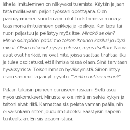
lähellä. Ilmituleminen on näkyväksi tulemista. Käytän ja jaan
tätä mielikuvaani paljon työssäni opettajana. Olen
parinkymmenen vuoden ajan ollut todistamassa monia ja
taas monia ilmitulemisen paikkoja ja -pelkoja. Kun lapsi tai
nuori paljastuu ja pelästyy myös itse.
Minäkö se olin?
Minun sisimpääni pääsi tuo toinen ihminen käsiksi ja löysi
minut. Olisin halunnut pysyä piilossa, myös itseltäni.
Nämä
asiat ovat herkkiä, ne ovat niitä, joissa saattaa tirahtaa itku
ja tulee osoitetuksi, että ihmisiä tässä ollaan. Siinä tarvitaan
hyväksymistä. Toisen ihmisen hyväksymistä. Siihen liittyy
usein sanomatta jäänyt pyyntö:
"Voitko auttaa minua?"
Palaan takaisin pieneen punaiseen rasiaani. Siellä asuu
myös uskomukseni. Minusta ei ole, minä en selviä, kykyni ja
taitoni eivät riitä. Kannattaa siis pelata varman päälle, niin
ei varsinkaan sitten joudu ilmitulleeksi. Säästyisin häpeän
tunteeltakin. En siis epäonnistuisi.